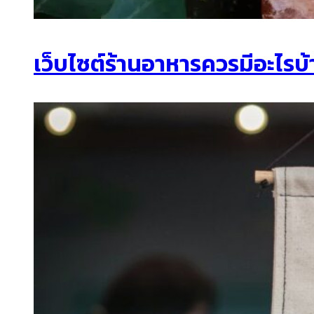
เว็บไซต์ร้านอาหารควรมีอะไรบ้า