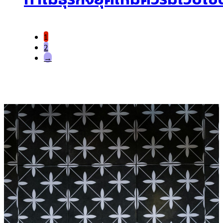
1
2
→