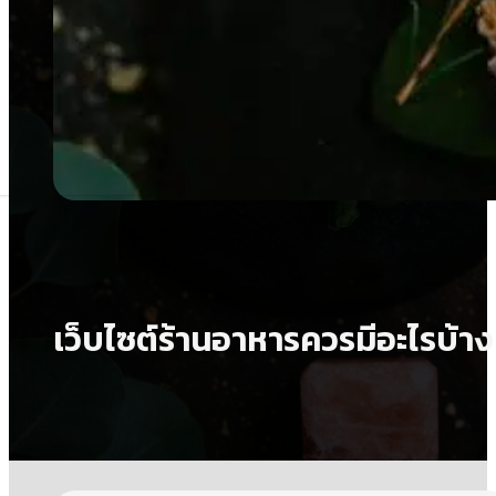
เว็บไซต์ร้านอาหารควรมีอะไรบ้าง เ